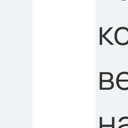
к
в
н