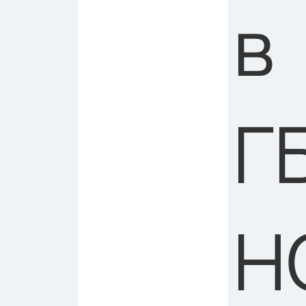
в
Г
Н