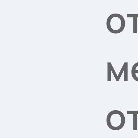
о
м
о