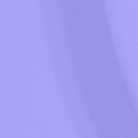
и
уп
ка