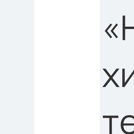
«
х
т