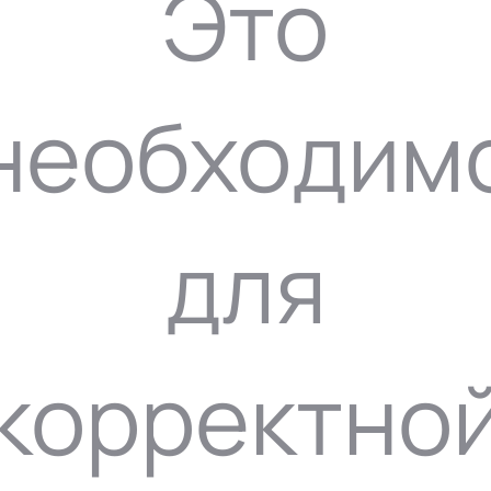
Это
необходим
для
корректно