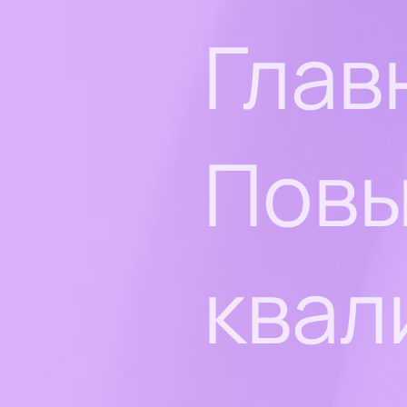
Глав
Пов
квал