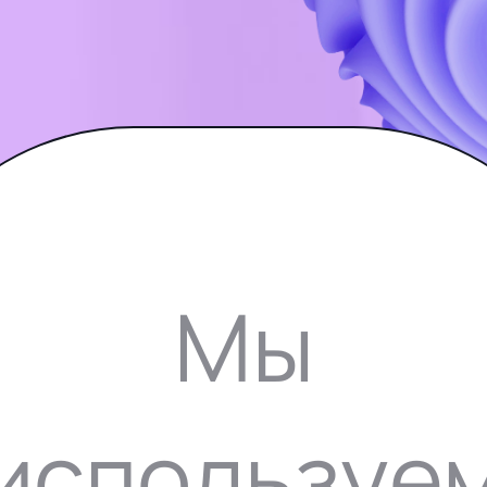
т
Мы
используе