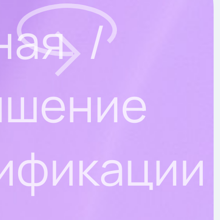
ная
ышение
ификации