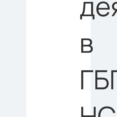
де
в
ГБ
НС