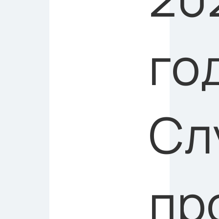
го
Сл
пр