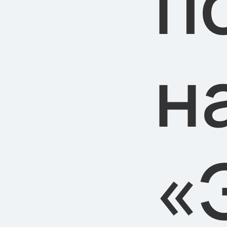
п
н
«