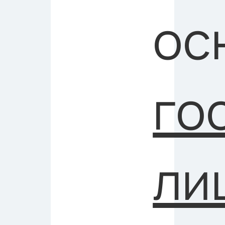
ос
го
ли