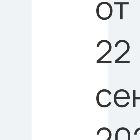
от
22
се
20