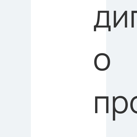
ди
о
пр