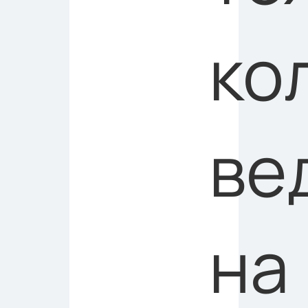
ко
ве
на