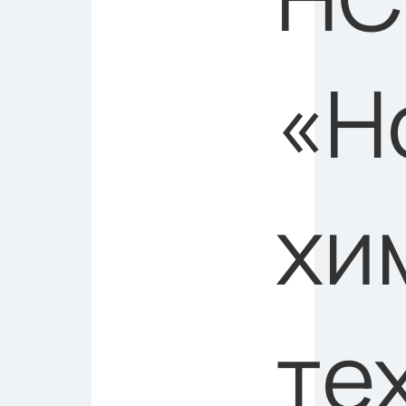
«Н
хи
те