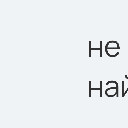
не
на