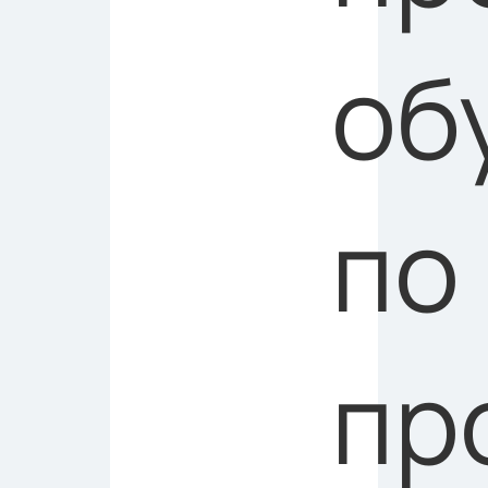
об
по
пр