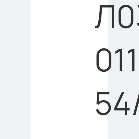
Л0
01
54