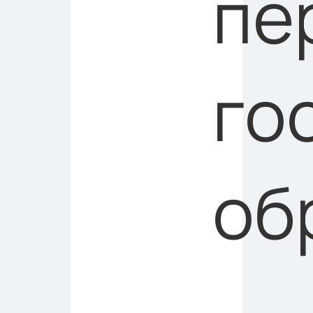
пе
го
об